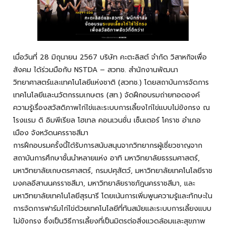
เมื่อวันที่ 28 มิถุนายน 2567 บริษัท คะตะลิสต์ จำกัด วิสาหกิจเพื่อ
สังคม ได้ร่วมมือกับ
NSTDA – สวทช.
สำนักงานพัฒนา
วิทยาศาสตร์และเทคโนโลยีแห่งชาติ (สวทช.) โดยสถาบันการจัดการ
เทคโนโลยีและนวัตกรรมเกษตร (สท.) จัดฝึกอบรมถ่ายทอดองค์
ความรู้เรื่องสวัสดิภาพไก่ไข่และระบบการเลี้ยงไก่ไข่แบบไม่ขังกรง ณ
โรงแรม ดิ อิมพีเรียล โฮเทล คอนเวนชั่น เซ็นเตอร์ โคราช อำเภอ
เมือง จังหวัดนครราชสีมา
การฝึกอบรมครั้งนี้ได้รับการสนับสนุนจากวิทยากรผู้เชี่ยวชาญจาก
สถาบันการศึกษาชั้นนำหลายแห่ง อาทิ มหาวิทยาลัยธรรมศาสตร์,
มหาวิทยาลัยเกษตรศาสตร์, กรมปศุสัตว์, มหาวิทยาลัยเทคโนโลยีราช
มงคลอีสานนครราชสีมา, มหาวิทยาลัยราชภัฎนครราชสีมา, และ
มหาวิทยาลัยเทคโนโลยีสุรนารี โดยเน้นการเพิ่มพูนความรู้และทักษะใน
การจัดการฟาร์มไก่ไข่ด้วยเทคโนโลยีที่ทันสมัยและระบบการเลี้ยงแบบ
ไม่ขังกรง ซึ่งเป็นวิธีการเลี้ยงที่เป็นมิตรต่อสิ่งแวดล้อมและสุขภาพ