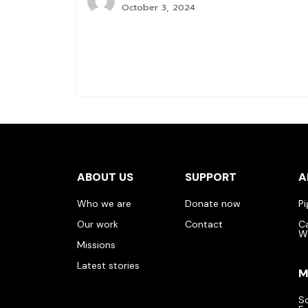
October 3, 2024
ABOUT US
SUPPORT
A
Who we are
Donate now
P
Our work
Contact
C
W
Missions
Latest stories
M
S