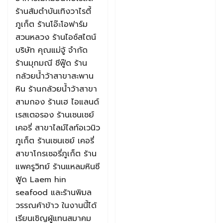
ร้านส้มตำบันเทิงวาไรตี้
ภูเก็ต ร้านโอ๊ะโอฟาร์ม
สวนหลวง ร้านไอซ์สไตน์
บริษัท คุณแม่จู้ จำกัด
ร้านมุกมณี ชีฟู๊ด ร้าน
กล้วยน้ำว้าสาขาสะพาน
หิน ร้านกล้วยน้ำว้าสาขา
สามกอง ร้านเฮ ไอแลนด์
เรสเตอรอง ร้านเซนเซย์
เคอรี่ สาขาไลม์ไลท์อเวนิว
ภูเก็ต ร้านเซนเซย์ เคอรี่
สาขาโกรเซอรี่ภูเก็ต ร้าน
แพครูวิทย์ ร้านแหลมหินซี
ฟู้ด Laem hin
seafood และร้านพิมล
วรรณค้าข้าว ในงานนี้ได้
เรียนเชิญผู้แทนสมาคม