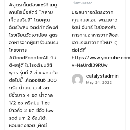
Plant-Based
#สูตรเด็ดต้องแชร์!! เมนู
ลาบไร้เนื้อสัตว์ “#ลาบ
ประสบการณ์ตรงจาก
เห็ดออรินจิ” โดยคุณ
คุณหมอแอน พญ.เยาว
ฉัตรไพลิน จิตต์ภักดีพงศ์
รัตน์ จันทรี ไขข้อสงสัย
โรงเรียนวัดเขาน้อย สูตร
การทานอาหารจากพืชจะ
อาหารจากผู้เข้าร่วมอบรม
เอาแรงมาจากที่ไหน? ดู
โครงการ
ต่อได้ที่
#GoodFoodforAll กิน
https://www.youtube.co
ดี-อยู่ดี ในโรงเรียนวิถี
v=NaUrdI39RUw
พุทธ รุ่นที่ 2 ส่วนผสมดัง
catalystadmin
ต่อไปนี้ เห็ดออรินจิ 300
May 24, 2022
กรัม น้ำมะนาว 4 ชต
ซีอิ๊วขาว 4 ชต น้ำตาล
1/2 ชช พริกป่น 1 ชต
ข้าวคั่ว 2 ชต ซีอิ๊ว low
sodium 2 ช้อนโต๊ะ
หอมแดงซอย ,ผักชี