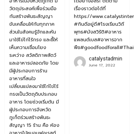
อาหารในจังหวัดภูเก็ต มี
ได้อย่างอิสระ ติดตาม
วัตถุประสงค์เพื่อร่วมมือ
เรื่องราวต่อได้ที่
กันสร้างพันธะสัญญา
https://www.catalystinte
ขับเคลื่อนให้กับทุกภาค
#กินดีอยู่ดี#โรงเรียนวิถี
ส่วนในสังคมรู้จักและหัน
พุทธ#มังสวิรัติ#อาหาร
มาใช้ไข่ไก่ไร้กรง และชึ้ให้
แพลนต์เบส#อาหารจาก
เห็นความเชื่อมโยง
พืช#goodfoodforall#Tha
ระหว่าง สวัสดิภาพสัตว์
catalystadmin
และอาหารปลอดภัย โดย
June 17, 2022
มีผู้ประกอบการร้าน
อาหารที่สนใจ
เปลี่ยนแปลงมาใช้ไก่ไข่ไร้
กรงเป็นวัตถุดิบประกอบ
อาหาร โดยช่วงเริ่มต้น มี
ผู้ประกอบการจังหวัด
ภูเก็ตร่วมสร้างพันธะ
สัญญา 15 ร้าน คือ ห้อง
อาหารไม้หมอนฟอเรสต์