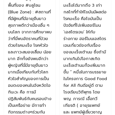
พื้นที่ของ #บลูโซน
มะเร็งได้มากถึง 3 เท่า
(Blue Zone) : #สถานที่
กลไกที่ทำให้ไขมันมีผลต่อ
ที่มีผู้คนที่มีอายุยืนยาว
โรคมะเร็ง คือไขมันเป็น
สุขภาพดีกว่าเมืองอื่น ๆ
ปัจจัยที่ไปเพิ่มฮอร์โมน
บนโลก จากการศึกษาพบ
‘เอสโตรเจน’ ให้กับ
ว่าที่นี่พบอัตราคนที่ป่วย
ร่างกาย ฮอร์โมนเอสโตร
ด้วยโรคมะเร็ง โรคหัวใจ
เจนเกี่ยวข้องกับเรื่อง
และภาวะสมองเสื่อม น้อย
ของมะเร็งเต้านม ซึ่งถ้ามี
มาก อีกทั้งยังพบอีกว่า
มากเกินไปโอกาสเกิด
ผู้หญิงที่นี่มีอายุยืนยาว
มะเร็งเต้านมก็จะเพิ่มมาก
มากเมื่อเทียบกับทั่วโลก
ขึ้น “ หนึ่งในการบรรยาย
หัวใจสำคัญของการเป็น
ในโครงการ Good Food
อมตะของคนในจังหวัดโอ
for All กินดีอยู่ดี ตาม
กินะวะ คือ การมี
โรงเรียนวิถีพุทธ โดย
ปฏิสัมพันธ์กับคนรอบข้าง
พญ. ภารณี เอื้อทวี
เป็นเครือข่าย มีการทำ
เกียรติ ( อายุรแพทย์
กิจกรรมต่างๆร่วมกัน
และ แพทย์ผู้เชี่ยวชาญ