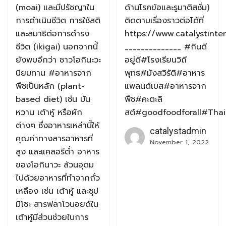
(moai) และมีปรัชญาใน
ด้านโรคข้อและรูมาติสซั่ม)
การดำเนินชีวิต การใช้สติ
ติดตามเรื่องราวต่อได้ที่
และสมาธิต่อการดำรง
https://www.catalystinte
ชีวิต (ikigai) นอกจากนี้
______________ #กินดี
ยังพบอีกว่า ชาวโอกินะวะ
อยู่ดี#โรงเรียนวิถี
นิยมทาน #อาหารจาก
พุทธ#มังสวิรัติ#อาหาร
พืชเป็นหลัก (plant-
แพลนต์เบส#อาหารจาก
based diet) เช่น มัน
พืช#คะตะลิ
หวาน เต้าหู้ หรือผัก
สต์#goodfoodforall#Tha
ต่างๆ ซึ่งอาหารเหล่านี้ให้
catalystadmin
คุณค่าทางสารอาหารที่
November 1, 2022
สูง และแคลอรีต่ำ อาหาร
ของโอกินาวะ ล้วนอุดม
ไปด้วยอาหารที่ทำจากถั่ว
เหลือง เช่น เต้าหู้ และซุป
มิโซะ สารฟลาโวนอยด์ใน
เต้าหู้มีส่วนช่วยในการ