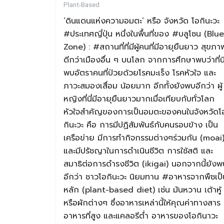
Plant-Based
‘ดินแดนแห่งความอมตะ’ หรือ จังหวัด โอกินะวะ
#ประเทศญี่ปุ่น หนึ่งในพื้นที่ของ #บลูโซน (Blue
Zone) : #สถานที่ที่มีผู้คนที่มีอายุยืนยาว สุขภา
ดีกว่าเมืองอื่น ๆ บนโลก จากการศึกษาพบว่าที่นี
พบอัตราคนที่ป่วยด้วยโรคมะเร็ง โรคหัวใจ และ
ภาวะสมองเสื่อม น้อยมาก อีกทั้งยังพบอีกว่า ผู้
หญิงที่นี่มีอายุยืนยาวมากเมื่อเทียบกับทั่วโลก
หัวใจสำคัญของการเป็นอมตะของคนในจังหวัดโ
กินะวะ คือ การมีปฏิสัมพันธ์กับคนรอบข้าง เป็น
เครือข่าย มีการทำกิจกรรมต่างๆร่วมกัน (moai
และมีปรัชญาในการดำเนินชีวิต การใช้สติ และ
สมาธิต่อการดำรงชีวิต (ikigai) นอกจากนี้ยังพ
อีกว่า ชาวโอกินะวะ นิยมทาน #อาหารจากพืชเป็
หลัก (plant-based diet) เช่น มันหวาน เต้าหู้
หรือผักต่างๆ ซึ่งอาหารเหล่านี้ให้คุณค่าทางสาร
อาหารที่สูง และแคลอรีต่ำ อาหารของโอกินาวะ