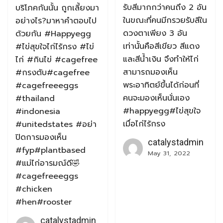
รับสีมากกว่าคนถึง 2 อัน
บริโภคกันนั้น ถูกเลี้ยงมา
ในขณะที่คนมีกรวยรับสีใน
อย่างไร?มาหาคำตอบไป
ดวงตาเพียง 3 อัน
ด้วยกัน #Happyegg
เท่านั้นคือสีเขียว สีแดง
#ไข่สุขใจไก่ไร้กรง #ไข่
และสีน้ำเงิน จึงทำให้ไก่
ไก่ #กินไข่ #cagefree
สามารถมองเห็น
#กรงตับ#cagefree
พระอาทิตย์ขึ้นได้ก่อนที่
#cagefreeeggs
คนจะมองเห็นนั่นเอง
#thailand
#happyegg#ไข่สุขใจ
#indonesia
เมื่อไก่ไร้กรง
#unitedstates #อย่า
ปิดการมองเห็น
catalystadmin
#fyp#plantbased
May 31, 2022
#แม่ไก่อารมณ์ดี🤣
#cagefreeeggs
#chicken
#hen#rooster
catalystadmin