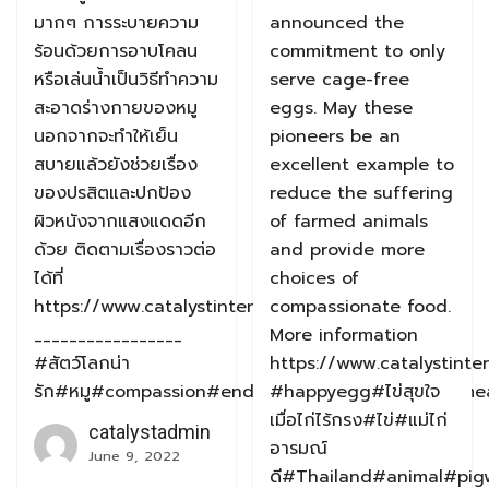
มากๆ การระบายความ
announced the
ร้อนด้วยการอาบโคลน
commitment to only
หรือเล่นน้ำเป็นวิธีทำความ
serve cage-free
สะอาดร่างกายของหมู
eggs. May these
นอกจากจะทำให้เย็น
pioneers be an
สบายแล้วยังช่วยเรื่อง
excellent example to
ของปรสิตและปกป้อง
reduce the suffering
ผิวหนังจากแสงแดดอีก
of farmed animals
ด้วย ติดตามเรื่องราวต่อ
and provide more
ได้ที่
choices of
https://www.catalystintercorp.com/
compassionate food.
_________________
More information
#สัตว์โลกน่า
https://www.catalystinte
รัก#หมู#compassion#endfactoryfarming#eatlessme
#happyegg#ไข่สุขใจ
เมื่อไก่ไร้กรง#ไข่#แม่ไก่
catalystadmin
อารมณ์
June 9, 2022
ดี#Thailand#animal#pig