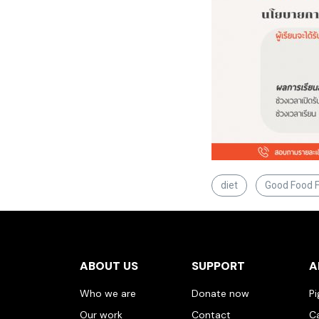
diet
Good Food F
ABOUT US
SUPPORT
A
Who we are
Donate now
P
Our work
Contact
C