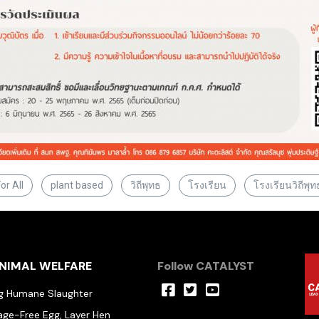
or All
plant based
วิถีพุทธ
โรงเรียน
โรงเรียนวิถีพุท
NIMAL WELFARE
Follow CATALYST
ig Humane Slaughter
age-Free Egg, Layer Hen