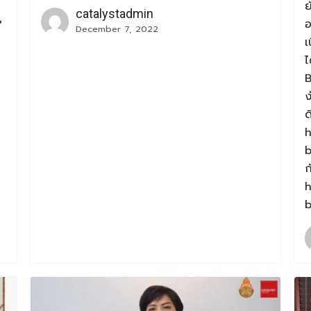
ย
catalystadmin
?
อ
December 7, 2022
ก
เ
ไ
B
ง
ด
h
b
ก
h
b