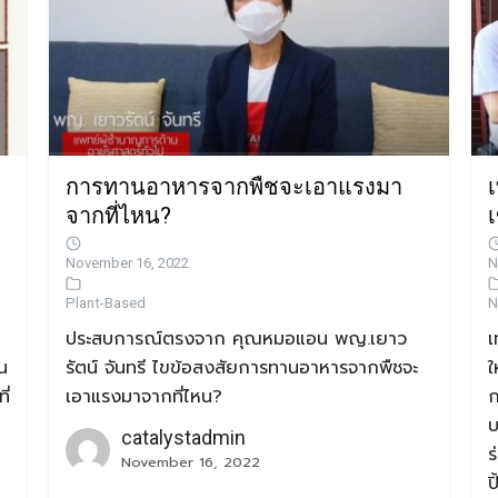
ะ
การทานอาหารจากพืชจะเอาแรงมา
เ
จากที่ไหน?
November 16, 2022
N
Plant-Based
N
ประสบการณ์ตรงจาก คุณหมอแอน พญ.เยาว
เ
น
รัตน์ จันทรี ไขข้อสงสัยการทานอาหารจากพืชจะ
ใ
ี่
เอาแรงมาจากที่ไหน?
ก
บ
catalystadmin
ร
November 16, 2022
ป