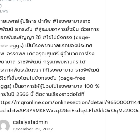
EWS
ายแพทย์ผู้บริหาร นำทัพ #โรงพยาบาลราช
ิพัฒน์ ยกระดับ #สู่ระบบอาหารยั่งยืน ด้วยการ
อกพันธะสัญญา ใช้ #ไข่ไม่ขังกรง (cage-
ree eggs) เป็นโรงพยาบาลแรกของประเทศ
พ. อรรถพล เกิดอรุณสุขศรี ผู้อำนวยการโรง
ยาบาล ราชพิพัฒน์ กรุงเทพมหานคร ได้
ระกาศพันธะสัญญา ให้โรงพยาบาล ราชพิพัฒน์
ช้ไข่ที่เลี้ยงโดยไม่ขังกรงตับ (cage-free
ggs) เป็นอาหารให้ผู้ป่วยในโรงพยาบาล 100 %
ายในปี 2566 นี้ ติดตามเรื่องราวต่อได้ที่
ttps://mgronline.com/onlinesection/detail/9650000114
fbclid=IwAR3Y9MKEWxzqJ28eiEkdqsLFhAkk0irOqMz2J00
catalystadmin
December 29, 2022