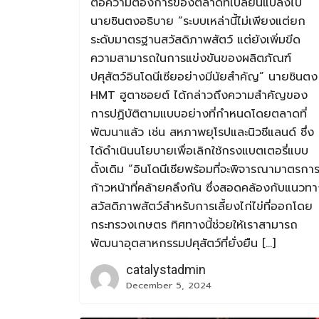
ต่อความต้องการของตลาดที่เปลี่ยนแปลงไป”
นายซินตงอธิบาย “ระบบเหล่านี้ไม่เพียงแต่ยก
ระดับมาตรฐานสวัสดิภาพสัตว์ แต่ยังเพิ่มขีด
ความสามารถในการแข่งขันของผลิตภัณฑ์
ปศุสัตว์อินโดนีเซียอย่างมีนัยสำคัญ” นายซินตง
HMT ฮูตาซอยต์ ได้กล่าวถึงความสำคัญของ
การปฏิบัติตามแบบอย่างที่กำหนดโดยตลาดที่
พัฒนาแล้ว เช่น สหภาพยุโรปและนิวซีแลนด์ ซึ่ง
ได้ดำเนินนโยบายเพื่อเลิกใช้กรงแบตเตอรี่แบบ
ดั้งเดิม “อินโดนีเซียพร้อมที่จะพิจารณามาตรกา
ก้าวหน้าที่คล้ายคลึงกัน ซึ่งสอดคล้องกับแนวท
สวัสดิภาพสัตว์สำหรับการเลี้ยงไก่ไข่ที่ออกโดย
กระทรวงเกษตร ทิศทางนี้ช่วยให้เราสามารถ
พัฒนาอุตสาหกรรมปศุสัตว์ที่ยั่งยืน […]
catalystadmin
December 5, 2024