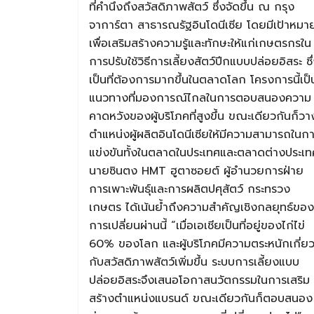
ที่คำนึงถึงสวัสดิภาพสัตว์ ซึ่งจัดขึ้น ณ กรุง
จาการ์ตา สาธารณรัฐอินโดนีเซีย โดยมีเป้าหมา
เพื่อเสริมสร้างความรู้และทักษะให้แก่เกษตรกรใน
การปรับใช้วิธีการเลี้ยงสัตว์ปีกแบบปล่อยอิสระ ซึ
เป็นที่ต้องการมากขึ้นในตลาดโลก โครงการนี้เป็
แนวทางที่มองการณ์ไกลในการตอบสนองความ
คาดหวังของผู้บริโภคที่สูงขึ้น ขณะเดียวกันก็วา
ตำแหน่งผู้ผลิตอินโดนีเซียให้มีความสามารถในก
แข่งขันทั้งในตลาดในประเทศและตลาดต่างประเท
นายซินตง HMT ฮูตาซอยต์ ผู้อำนวยการฝ่าย
การเพาะพันธุ์และการผลิตปศุสัตว์ กระทรวง
เกษตร ได้เน้นย้ำถึงความสำคัญเชิงกลยุทธ์ของ
การเปลี่ยนผ่านนี้ “เมื่อเอเชียเป็นที่อยู่ของไก่ไข่
60% ของโลก และผู้บริโภคมีความตระหนักเกี่ย
กับสวัสดิภาพสัตว์เพิ่มขึ้น ระบบการเลี้ยงแบบ
ปล่อยอิสระจึงเสนอโอกาสนวัตกรรมในการเสริม
สร้างตำแหน่งแบรนด์ ขณะเดียวกันก็ตอบสนอง