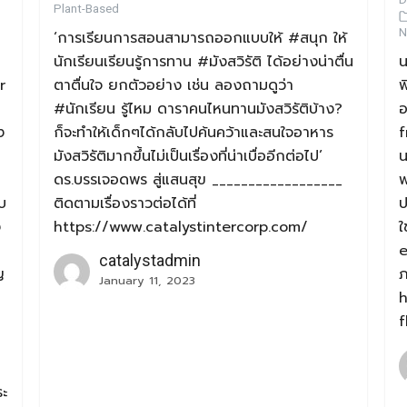
Plant-Based
N
‘การเรียนการสอนสามารถออกแบบให้ #สนุก ให้
นักเรียนเรียนรู้การทาน #มังสวิรัติ ได้อย่างน่าตื่น
น
r
ตาตื่นใจ ยกตัวอย่าง เช่น ลองถามดูว่า
พ
#นักเรียน รู้ไหม ดาราคนไหนทานมังสวิรัติบ้าง?
อ
ง
ก็จะทำให้เด็กๆได้กลับไปค้นคว้าและสนใจอาหาร
f
มังสวิรัติมากขึ้นไม่เป็นเรื่องที่น่าเบื่ออีกต่อไป’
น
ดร.บรรเจอดพร สู่แสนสุข __________________
พ
บ
ติดตามเรื่องราวต่อได้ที่
ป
ง
https://www.catalystintercorp.com/
ใ
e
catalystadmin
ญ
ภ
January 11, 2023
h
ระ