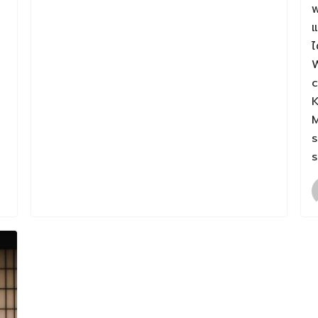
พ
แ
ไ
W
K
M
s
s