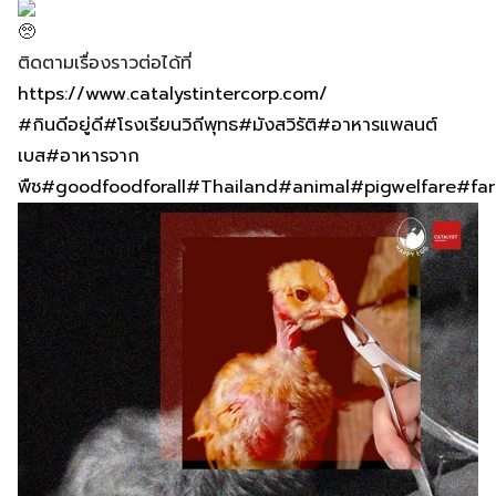
ติดตามเรื่องราวต่อได้ที่
https://www.catalystintercorp.com/
#กินดีอยู่ดี
#โรงเรียนวิถีพุทธ
#มังสวิรัติ
#อาหารแพลนต์
เบส
#อาหารจาก
พืช
#goodfoodforall
#Thailand
#animal
#pigwelfare
#far