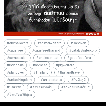
#animallovers
#animalwelfare
#Bandkok
#cagefree
#cagefreethailand
#catalystintercorp
#compassion
#endlessmeat
#goodfoodforall
#indonesia
#nomeat
#pigwelfare
#plantlover
#Thailand
#thailandtravel
#unitedkingdom
#unitedstates
#กินดีอยู่ดี
#มังสวิรัติ
#อาหารจากพืช
#อาหารแพลนต์เบส
#โรงเรียนวิถีพุทธ